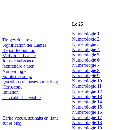
..............
Le 25
Numerologie 1
Numerologie 2
Tirages de tarots
Numerologie 3
Signification des Lames
Numerologie 4
Répondre oui non
Numerologie 5
Mois de naissance
Numerologie 6
Jour de naissance
Numerologie 7
Apprendre a tirer
Numerologie 8
Numerologie
Numerologie 9
Spiritisme oui-ja
Numerologie 10
Questions réponses sur le blog
Numerologie 11
Horoscope
Numerologie 12
Initiation
Numerologie 13
Le visible L'invisible
Numerologie 14
Numerologie 15
..............
Numerologie 16
Numerologie 17
Ecrire voeux, souhaits en ligne
Numerologie 18
sur le blog
Numerologie 19