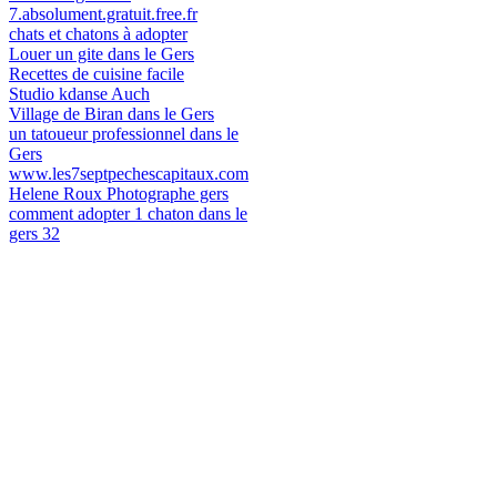
7.absolument.gratuit.free.fr
chats et chatons à adopter
Louer un gite dans le Gers
Recettes de cuisine facile
Studio kdanse Auch
Village de Biran dans le Gers
un tatoueur professionnel dans le
Gers
www.les7septpechescapitaux.com
Helene Roux Photographe gers
comment adopter 1 chaton dans le
gers 32