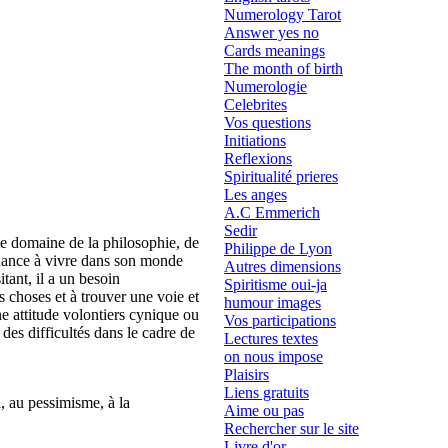
Numerology Tarot
Answer yes no
Cards meanings
The month of birth
Numerologie
Celebrites
Vos questions
Initiations
Reflexions
Spiritualité prieres
Les anges
A.C Emmerich
Sedir
 le domaine de la philosophie, de
Philippe de Lyon
endance à vivre dans son monde
Autres dimensions
itant, il a un besoin
Spiritisme oui-ja
s choses et à trouver une voie et
humour images
ne attitude volontiers cynique ou
Vos participations
des difficultés dans le cadre de
Lectures textes
on nous impose
Plaisirs
Liens gratuits
n, au pessimisme, à la
Aime ou pas
Rechercher sur le site
Livre d'or