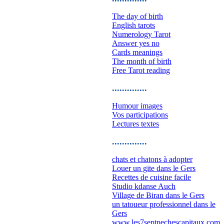
The day of birth
English tarots
Numerology Tarot
Answer yes no
Cards meanings
The month of birth
Free Tarot reading
..............
Humour images
Vos participations
Lectures textes
..............
chats et chatons à adopter
Louer un gite dans le Gers
Recettes de cuisine facile
Studio kdanse Auch
Village de Biran dans le Gers
un tatoueur professionnel dans le
Gers
www.les7septpechescapitaux.com