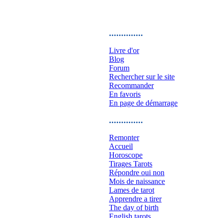
..............
Livre d'or
Blog
Forum
Rechercher sur le site
Recommander
En favoris
En page de démarrage
..............
Remonter
Accueil
Horoscope
Tirages Tarots
Répondre oui non
Mois de naissance
Lames de tarot
Apprendre a tirer
The day of birth
English tarots