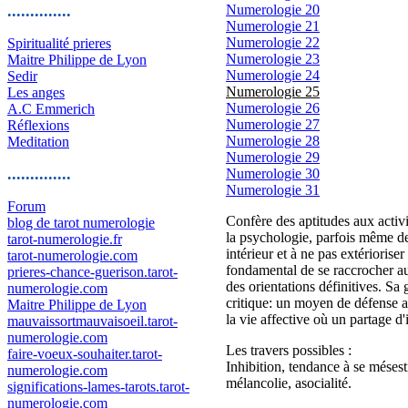
..............
Numerologie 20
Numerologie 21
Numerologie 22
Spiritualité prieres
Numerologie 23
Maitre Philippe de Lyon
Numerologie 24
Sedir
Numerologie 25
Les anges
Numerologie 26
A.C Emmerich
Numerologie 27
Réflexions
Numerologie 28
Meditation
Numerologie 29
..............
Numerologie 30
Numerologie 31
Forum
Confère des aptitudes aux activi
blog de tarot numerologie
la psychologie, parfois même de 
tarot-numerologie.fr
intérieur et à ne pas extérioriser
tarot-numerologie.com
fondamental de se raccrocher aux 
prieres-chance-guerison.tarot-
des orientations définitives. Sa
numerologie.com
critique: un moyen de défense au
Maitre Philippe de Lyon
la vie affective où un partage d'i
mauvaissortmauvaisoeil.tarot-
numerologie.com
Les travers possibles :
faire-voeux-souhaiter.tarot-
Inhibition, tendance à se mésest
numerologie.com
mélancolie, asocialité.
significations-lames-tarots.tarot-
numerologie.com