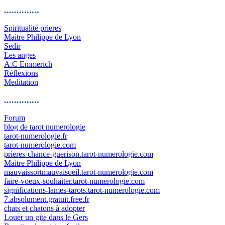
..............
Spiritualité prieres
Maitre Philippe de Lyon
Sedir
Les anges
A.C Emmerich
Réflexions
Meditation
..............
Forum
blog de tarot numerologie
tarot-numerologie.fr
tarot-numerologie.com
prieres-chance-guerison.tarot-numerologie.com
Maitre Philippe de Lyon
mauvaissortmauvaisoeil.tarot-numerologie.com
faire-voeux-souhaiter.tarot-numerologie.com
significations-lames-tarots.tarot-numerologie.com
7.absolument.gratuit.free.fr
chats et chatons à adopter
Louer un gite dans le Gers