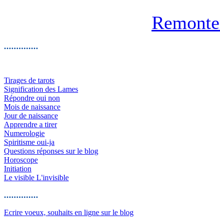
Remonte
..............
Tirages de tarots
Signification des Lames
Répondre oui non
Mois de naissance
Jour de naissance
Apprendre a tirer
Numerologie
Spiritisme oui-ja
Questions réponses sur le blog
Horoscope
Initiation
Le visible L'invisible
..............
Ecrire voeux, souhaits en ligne sur le blog