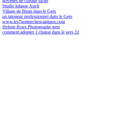
Recettes de cuisine facile
Studio kdanse Auch
Village de Biran dans le Gers
un tatoueur professionnel dans le Gers
www.les7septpechescapitaux.com
Helene Roux Photographe gers
comment adopter 1 chaton dans le gers 32