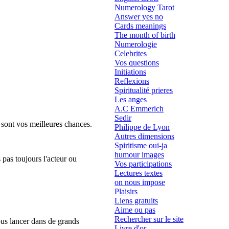
Numerology Tarot
Answer yes no
Cards meanings
The month of birth
Numerologie
Celebrites
Vos questions
Initiations
Reflexions
Spiritualité prieres
Les anges
A.C Emmerich
Sedir
, sont vos meilleures chances.
Philippe de Lyon
Autres dimensions
Spiritisme oui-ja
humour images
 pas toujours l'acteur ou
Vos participations
Lectures textes
on nous impose
Plaisirs
Liens gratuits
Aime ou pas
Rechercher sur le site
vous lancer dans de grands
Livre d'or