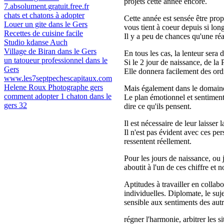
projets cette année encore.
7.absolument.gratuit.free.fr
chats et chatons à adopter
Cette année est sensée être prop
Louer un gite dans le Gers
vous tient à coeur depuis si lon
Recettes de cuisine facile
Il y a peu de chances qu'une réa
Studio kdanse Auch
Village de Biran dans le Gers
En tous les cas, la lenteur sera 
un tatoueur professionnel dans le
Si le 2 jour de naissance, de l
Gers
Elle donnera facilement des ordr
www.les7septpechescapitaux.com
Helene Roux Photographe gers
Mais également dans le domaine p
comment adopter 1 chaton dans le
Le plan émotionnel et sentiment
gers 32
dire ce qu'ils pensent.
Il est nécessaire de leur laisser 
Il n'est pas évident avec ces pers
ressentent réellement.
Pour les jours de naissance, ou 
aboutit à l'un de ces chiffre et 
Aptitudes à travailler en collabo
individuelles. Diplomate, le suje
sensible aux sentiments des autre
régner l'harmonie, arbitrer les s