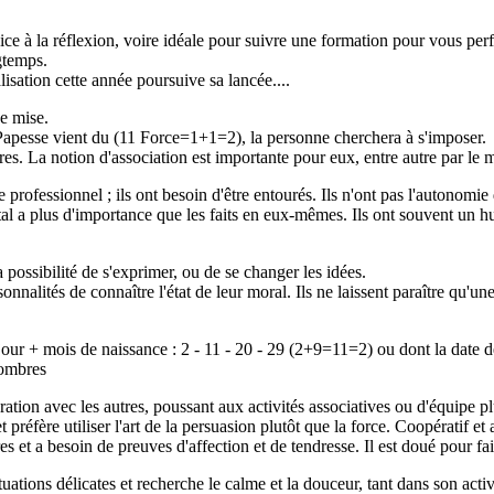
ice à la réflexion, voire idéale pour suivre une formation pour vous pe
gtemps.
lisation cette année poursuive sa lancée....
de mise.
a Papesse vient du (11 Force=1+1=2), la personne cherchera à s'imposer.
es. La notion d'association est importante pour eux, entre autre par le 
rofessionnel ; ils ont besoin d'être entourés. Ils n'ont pas l'autonomie 
al a plus d'importance que les faits en eux-mêmes. Ils ont souvent un 
la possibilité de s'exprimer, ou de se changer les idées.
onnalités de connaître l'état de leur moral. Ils ne laissent paraître qu'une
jour + mois de naissance : 2 - 11 - 20 - 29 (2+9=11=2) ou dont la date d
nombres
ration avec les autres, poussant aux activités associatives ou d'équipe pl
t préfère utiliser l'art de la persuasion plutôt que la force. Coopératif et
s et a besoin de preuves d'affection et de tendresse. Il est doué pour fai
ituations délicates et recherche le calme et la douceur, tant dans son act