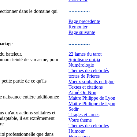
..............
rfectionner dans le domaine qui
Page precedente
Remonter
Page suivante
..............
mariage.
du bateleur.
22 lames du tarot
humour teinté de sarcasme, pour
Spiritisme oui-ja
Numérologie
Themes de celebrités
textes de Prieres
 petite partie de ce qu'ils
Voeux souhaits en ligne
Textes et citations
Aimé Ou Non
e naissance entière additionnée
Maitre Philippe de Lyon
Maitre Philippe de Lyon
Sedir
us qu'aux actions solitaires et
Tirages et lames
 adaptable, il est extrêmement
Votre theme
re
Themes de celebrites
Humour
ivité professionnelle que dans
Horoscope