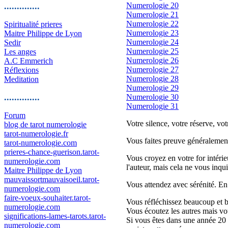
..............
Numerologie 20
Numerologie 21
Numerologie 22
Spiritualité prieres
Numerologie 23
Maitre Philippe de Lyon
Numerologie 24
Sedir
Numerologie 25
Les anges
Numerologie 26
A.C Emmerich
Numerologie 27
Réflexions
Numerologie 28
Meditation
Numerologie 29
..............
Numerologie 30
Numerologie 31
Forum
Votre silence, votre réserve, vo
blog de tarot numerologie
tarot-numerologie.fr
Vous faites preuve généralement
tarot-numerologie.com
prieres-chance-guerison.tarot-
Vous croyez en votre for intérie
numerologie.com
l'auteur, mais cela ne vous inqui
Maitre Philippe de Lyon
mauvaissortmauvaisoeil.tarot-
Vous attendez avec sérénité. En 
numerologie.com
faire-voeux-souhaiter.tarot-
Vous réfléchissez beaucoup et bi
numerologie.com
Vous écoutez les autres mais vou
significations-lames-tarots.tarot-
Si vous êtes dans une année 20 -
numerologie.com