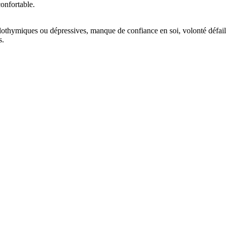
confortable.
lothymiques ou dépressives, manque de confiance en soi, volonté défail
s.