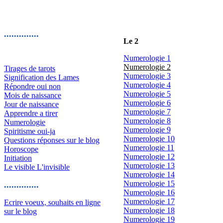
..............
Le 2
Numerologie 1
Numerologie 2
Tirages de tarots
Numerologie 3
Signification des Lames
Numerologie 4
Répondre oui non
Numerologie 5
Mois de naissance
Numerologie 6
Jour de naissance
Numerologie 7
Apprendre a tirer
Numerologie 8
Numerologie
Numerologie 9
Spiritisme oui-ja
Numerologie 10
Questions réponses sur le blog
Numerologie 11
Horoscope
Numerologie 12
Initiation
Numerologie 13
Le visible L'invisible
Numerologie 14
Numerologie 15
..............
Numerologie 16
Numerologie 17
Ecrire voeux, souhaits en ligne
Numerologie 18
sur le blog
Numerologie 19