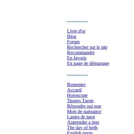
..............
Livre d'or
Blog
Forum
Rechercher sur le site
Recommander
En favoris
En page de démarrage
..............
Remonter
Accueil
Horoscope
Tirages Tarots
Répondre oui non
Mois de naissance
Lames de tarot
Apprendre a tirer
The day of birth
English tarots