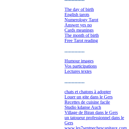
The day of birth
English tarots
Numerology Tarot
Answer yes no
Cards meanings
The month of birth
Free Tarot reading
..............
Humour images
Vos participations
Lectures textes
..............
chats et chatons à adopter
Louer un gite dans le Gers
Recettes de cuisine facile
Studio kdanse Auch
Village de Biran dans le Gers
un tatoueur professionnel dans le
Gers
www.les7septpechescapitaux.com