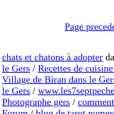
Page preced
chats et chatons à adopter
da
le Gers
/
Recettes de cuisine
Village de Biran dans le Ger
le Gers
/
www.les7septpeche
Photographe gers
/
comment 
Forum
/
blog de tarot numer