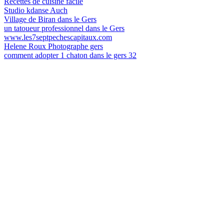
Recettes de cuisine facile
Studio kdanse Auch
Village de Biran dans le Gers
un tatoueur professionnel dans le Gers
www.les7septpechescapitaux.com
Helene Roux Photographe gers
comment adopter 1 chaton dans le gers 32