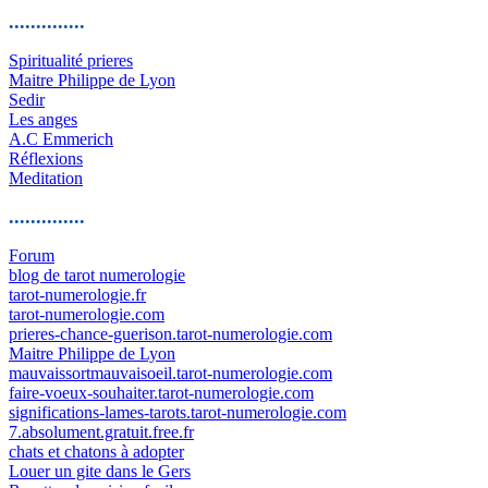
..............
Spiritualité prieres
Maitre Philippe de Lyon
Sedir
Les anges
A.C Emmerich
Réflexions
Meditation
..............
Forum
blog de tarot numerologie
tarot-numerologie.fr
tarot-numerologie.com
prieres-chance-guerison.tarot-numerologie.com
Maitre Philippe de Lyon
mauvaissortmauvaisoeil.tarot-numerologie.com
faire-voeux-souhaiter.tarot-numerologie.com
significations-lames-tarots.tarot-numerologie.com
7.absolument.gratuit.free.fr
chats et chatons à adopter
Louer un gite dans le Gers