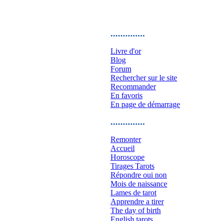
..............
Livre d'or
Blog
Forum
Rechercher sur le site
Recommander
En favoris
En page de démarrage
..............
Remonter
Accueil
Horoscope
Tirages Tarots
Répondre oui non
Mois de naissance
Lames de tarot
Apprendre a tirer
The day of birth
English tarots