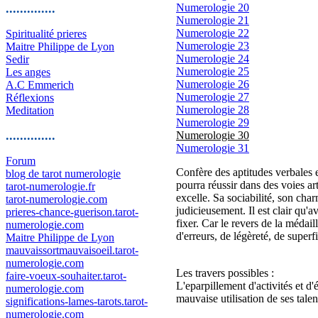
..............
Numerologie 20
Numerologie 21
Numerologie 22
Spiritualité prieres
Numerologie 23
Maitre Philippe de Lyon
Numerologie 24
Sedir
Numerologie 25
Les anges
Numerologie 26
A.C Emmerich
Numerologie 27
Réflexions
Numerologie 28
Meditation
Numerologie 29
..............
Numerologie 30
Numerologie 31
Forum
Confère des aptitudes verbales e
blog de tarot numerologie
pourra réussir dans des voies arti
tarot-numerologie.fr
excelle. Sa sociabilité, son char
tarot-numerologie.com
judicieusement. Il est clair qu'a
prieres-chance-guerison.tarot-
fixer. Car le revers de la médaill
numerologie.com
d'erreurs, de légèreté, de super
Maitre Philippe de Lyon
mauvaissortmauvaisoeil.tarot-
numerologie.com
Les travers possibles :
faire-voeux-souhaiter.tarot-
L'eparpillement d'activités et d'
numerologie.com
mauvaise utilisation de ses tale
significations-lames-tarots.tarot-
numerologie.com