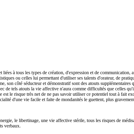
t liées à tous les types de création, d'expression et de communication, a
stiques ou celles lui permettant d'utiliser ses talents d'orateur, de pratiqu
me, son côté séducteur et démonstratif sont des atouts supplémentaires qu'
vec de tels atouts la vie affective n'aura comme difficultés que celles qu'i
e est le risque très net de ne pas savoir utiliser ce potentiel tout à fait e
ficialité d'une vie facile et faite de mondanités le guettent, plus gravem
énergie, le libertinage, une vie affective stérile, tous les risques de mé
nts verbaux.