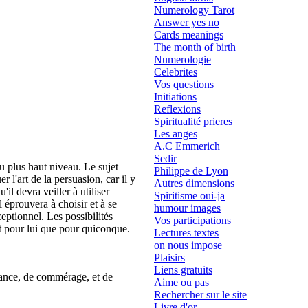
Numerology Tarot
Answer yes no
Cards meanings
The month of birth
Numerologie
Celebrites
Vos questions
Initiations
Reflexions
Spiritualité prieres
Les anges
A.C Emmerich
Sedir
u plus haut niveau. Le sujet
Philippe de Lyon
er l'art de la persuasion, car il y
Autres dimensions
il devra veiller à utiliser
Spiritisme oui-ja
l éprouvera à choisir et à se
humour images
xceptionnel. Les possibilités
Vos participations
ent pour lui que pour quiconque.
Lectures textes
on nous impose
Plaisirs
Liens gratuits
disance, de commérage, et de
Aime ou pas
Rechercher sur le site
Livre d'or