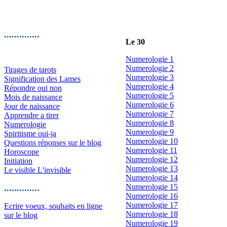
..............
Le 30
Numerologie 1
Numerologie 2
Tirages de tarots
Numerologie 3
Signification des Lames
Numerologie 4
Répondre oui non
Numerologie 5
Mois de naissance
Numerologie 6
Jour de naissance
Numerologie 7
Apprendre a tirer
Numerologie 8
Numerologie
Numerologie 9
Spiritisme oui-ja
Numerologie 10
Questions réponses sur le blog
Numerologie 11
Horoscope
Numerologie 12
Initiation
Numerologie 13
Le visible L'invisible
Numerologie 14
Numerologie 15
..............
Numerologie 16
Numerologie 17
Ecrire voeux, souhaits en ligne
Numerologie 18
sur le blog
Numerologie 19