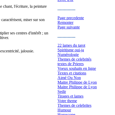
chant, l'écriture, la peinture
..............
Page precedente
 caractérisent, miser sur son
Remonter
Page suivante
plier ses centres d'intérêt ; un
..............
tiver.
22 lames du tarot
Spiritisme oui-ja
xcentricité, jalousie.
Numérologie
Themes de celebrités
textes de Prieres
Voeux souhaits en ligne
Textes et citations
Aimé Ou Non
Maitre Philippe de Lyon
Maitre Philippe de Lyon
Sedir
Tirages et lames
Votre theme
Themes de celebrites
Humour
Horoscope