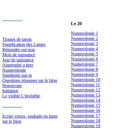
..............
Le 20
Numerologie 1
Numerologie 2
Tirages de tarots
Numerologie 3
Signification des Lames
Numerologie 4
Répondre oui non
Numerologie 5
Mois de naissance
Numerologie 6
Jour de naissance
Numerologie 7
Apprendre a tirer
Numerologie 8
Numerologie
Numerologie 9
Spiritisme oui-ja
Numerologie 10
Questions réponses sur le blog
Numerologie 11
Horoscope
Numerologie 12
Initiation
Numerologie 13
Le visible L'invisible
Numerologie 14
Numerologie 15
..............
Numerologie 16
Numerologie 17
Ecrire voeux, souhaits en ligne
Numerologie 18
sur le blog
Numerologie 19