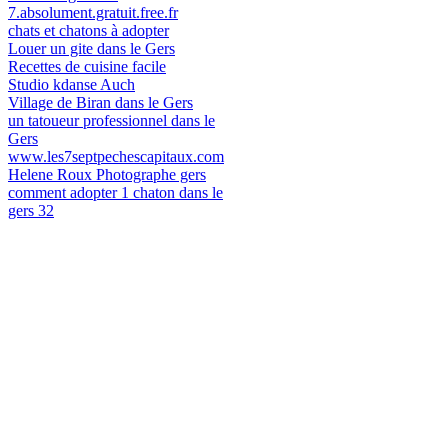
7.absolument.gratuit.free.fr
chats et chatons à adopter
Louer un gite dans le Gers
Recettes de cuisine facile
Studio kdanse Auch
Village de Biran dans le Gers
un tatoueur professionnel dans le
Gers
www.les7septpechescapitaux.com
Helene Roux Photographe gers
comment adopter 1 chaton dans le
gers 32