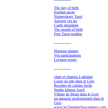
The day of birth
English tarots
Numerology Tarot
Answer yes no
Cards meanings
The month of birth
Free Tarot reading
..............
Humour images
Vos participations
Lectures textes
..............
chats et chatons à adopter
Louer un gite dans le Gers
Recettes de cuisine facile
Studio kdanse Auch
Village de Biran dans le Gers
un tatoueur professionnel dans le
Gers
www.les7septpechescapitaux.com