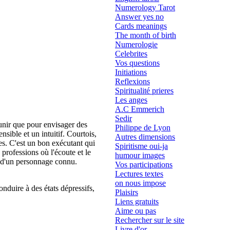
Numerology Tarot
Answer yes no
Cards meanings
The month of birth
Numerologie
Celebrites
Vos questions
Initiations
Reflexions
Spiritualité prieres
Les anges
A.C Emmerich
Sedir
s'unir que pour envisager des
Philippe de Lyon
nsible et un intuitif. Courtois,
Autres dimensions
ies. C'est un bon exécutant qui
Spiritisme oui-ja
professions où l'écoute et le
humour images
se d'un personnage connu.
Vos participations
Lectures textes
on nous impose
nduire à des états dépressifs,
Plaisirs
Liens gratuits
Aime ou pas
Rechercher sur le site
Livre d'or