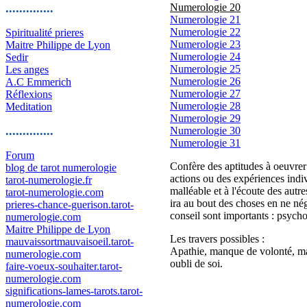
..............
Numerologie 20
Numerologie 21
Numerologie 22
Spiritualité prieres
Numerologie 23
Maitre Philippe de Lyon
Numerologie 24
Sedir
Numerologie 25
Les anges
Numerologie 26
A.C Emmerich
Numerologie 27
Réflexions
Numerologie 28
Meditation
Numerologie 29
..............
Numerologie 30
Numerologie 31
Forum
Confère des aptitudes à oeuvrer e
blog de tarot numerologie
actions ou des expériences indivi
tarot-numerologie.fr
malléable et à l'écoute des autr
tarot-numerologie.com
ira au bout des choses en ne nég
prieres-chance-guerison.tarot-
conseil sont importants : psycho
numerologie.com
Maitre Philippe de Lyon
Les travers possibles :
mauvaissortmauvaisoeil.tarot-
Apathie, manque de volonté, man
numerologie.com
oubli de soi.
faire-voeux-souhaiter.tarot-
numerologie.com
significations-lames-tarots.tarot-
numerologie.com