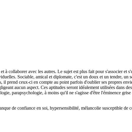
t à collaborer avec les autres. Le sujet est plus fait pour s'associer et 
duelles. Sociable, amical et diplomate, c'est un doux et un tendre, un se
es, il prend ceux-ci en compte au point parfois d'oublier ses propres env
ligeant aucun aspect. Ces aptitudes seront idéalement utilisées dans des 
logie, parapsychologie, à moins qu'il ne s'agisse d'être l'éminence gri
que de confiance en soi, hypersensibilité, mélancolie susceptible de co