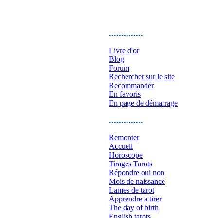
..............
Livre d'or
Blog
Forum
Rechercher sur le site
Recommander
En favoris
En page de démarrage
..............
Remonter
Accueil
Horoscope
Tirages Tarots
Répondre oui non
Mois de naissance
Lames de tarot
Apprendre a tirer
The day of birth
English tarots