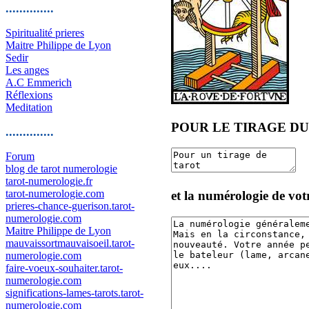
..............
Spiritualité prieres
Maitre Philippe de Lyon
Sedir
Les anges
A.C Emmerich
Réflexions
Meditation
POUR LE TIRAGE D
..............
Forum
blog de tarot numerologie
tarot-numerologie.fr
tarot-numerologie.com
et la numérologie de vot
prieres-chance-guerison.tarot-
numerologie.com
Maitre Philippe de Lyon
mauvaissortmauvaisoeil.tarot-
numerologie.com
faire-voeux-souhaiter.tarot-
numerologie.com
significations-lames-tarots.tarot-
numerologie.com