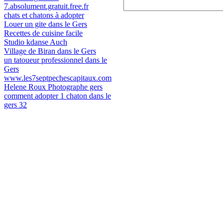
7.absolument.gratuit.free.fr
chats et chatons à adopter
Louer un gite dans le Gers
Recettes de cuisine facile
Studio kdanse Auch
Village de Biran dans le Gers
un tatoueur professionnel dans le
Gers
www.les7septpechescapitaux.com
Helene Roux Photographe gers
comment adopter 1 chaton dans le
gers 32