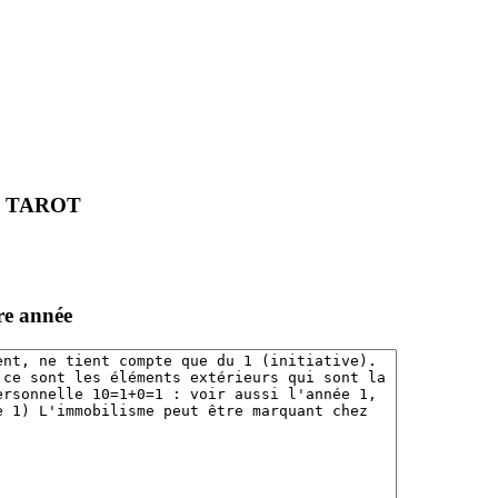
U TAROT
re année