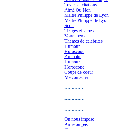
Textes et citations
Aimé Ou Non
Maitre Philippe de Lyon
Maitre Philippe de Lyon
Sedir
Tirages et lames
Votre theme
Themes de celebrites
Humour
Horoscope
Annuaire
Humour
Horoscope
Coups de coeur
Me contacter
..............
..............
..............
On nous impose
Aime ou pas