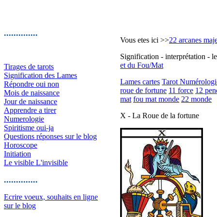
..............
Vous etes ici >>
22 arcanes maj
Signification - interprétation -
et du Fou/Mat
Tirages de tarots
Signification des Lames
Lames cartes
Tarot Numérologi
Répondre oui non
roue de fortune
11 force
12 pen
Mois de naissance
mat
fou mat monde
22 monde
Jour de naissance
Apprendre a tirer
X - La Roue de la fortune
Numerologie
Spiritisme oui-ja
Questions réponses sur le blog
Horoscope
Initiation
Le visible L'invisible
..............
Ecrire voeux, souhaits en ligne
sur le blog