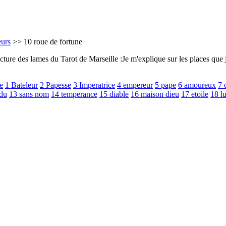
eurs
>> 10 roue de fortune
 lecture des lames du Tarot de Marseille :Je m'explique sur les places que
e
1 Bateleur
2 Papesse
3 Imperatrice
4 empereur
5 pape
6 amoureux
7 
du
13 sans nom
14 temperance
15 diable
16 maison dieu
17 etoile
18 l