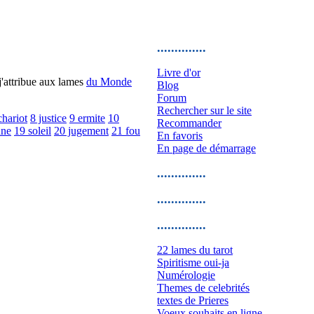
..............
Livre d'or
 j'attribue aux lames
du Monde
Blog
Forum
Rechercher sur le site
chariot
8 justice
9 ermite
10
Recommander
une
19 soleil
20 jugement
21 fou
En favoris
En page de démarrage
..............
..............
..............
22 lames du tarot
Spiritisme oui-ja
Numérologie
Themes de celebrités
textes de Prieres
Voeux souhaits en ligne