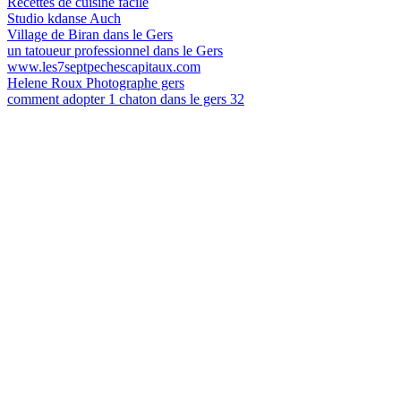
Recettes de cuisine facile
Studio kdanse Auch
Village de Biran dans le Gers
un tatoueur professionnel dans le Gers
www.les7septpechescapitaux.com
Helene Roux Photographe gers
comment adopter 1 chaton dans le gers 32