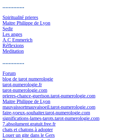
..............
Spiritualité prieres
Maitre Philippe de Lyon
Sedir
Les anges
A.C Emmerich
Réflexions
Meditation
..............
Forum
blog de tarot numerologie
tarot-numerologie.fr
tarot-numerologie.com
prieres-chance-guerison.tarot-numerologie.com
Maitre Philippe de Lyon
mauvaissortmauvaisoeil.tarot-numerologie.com
faire-voeux-souhaiter.tarot-numerologie.com
significations-lames-tarots.tarot-numerologie.com
7.absolument.gratuit.free.fr
chats et chatons à adopter
Louer un gite dans le Gers