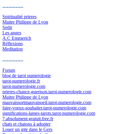
..............
Spiritualité prieres
Maitre Philippe de Lyon
Sedir
Les anges
A.C Emmerich
Réflexions
Meditation
..............
Forum
blog de tarot numerologie
tarot-numerologie.fr
tarot-numerologie.com
prieres-chance-guerison.tarot-numerologie.com
Maitre Philippe de Lyon
mauvaissortmauvaisoeil.tarot-numerologie.com
faire-voeux-souhaiter.tarot-numerologie.com
significations-lames-tarots.tarot-numerologie.com
7.absolument.gratuit.free.fr
chats et chatons à adopter
Louer un gite dans le Gers