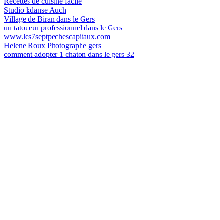
Recettes de cuisine facile
Studio kdanse Auch
Village de Biran dans le Gers
un tatoueur professionnel dans le Gers
www.les7septpechescapitaux.com
Helene Roux Photographe gers
comment adopter 1 chaton dans le gers 32