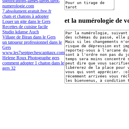
significations-lames-tarots.tarot-
numerologie.com
7.absolument.gratuit.free.fr
chats et chatons à adopter
et la numérologie de v
Louer un gite dans le Gers
Recettes de cuisine facile
Studio kdanse Auch
Village de Biran dans le Gers
un tatoueur professionnel dans le
Gers
www.les7septpechescapitaux.com
Helene Roux Photographe gers
comment adopter 1 chaton dans le
gers 32