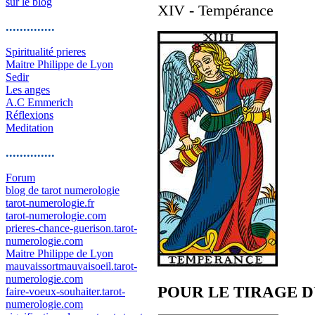
sur le blog
XIV - Tempérance
..............
Spiritualité prieres
Maitre Philippe de Lyon
Sedir
Les anges
A.C Emmerich
Réflexions
Meditation
..............
Forum
blog de tarot numerologie
tarot-numerologie.fr
tarot-numerologie.com
prieres-chance-guerison.tarot-
numerologie.com
Maitre Philippe de Lyon
mauvaissortmauvaisoeil.tarot-
numerologie.com
POUR LE TIRAGE 
faire-voeux-souhaiter.tarot-
numerologie.com