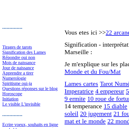
..............
Vous etes ici >>
22 arcan
Signification - interpréta
Tirages de tarots
Marseille :
Signification des Lames
Répondre oui non
Mois de naissance
Je m'explique sur les pla
Jour de naissance
Monde et du Fou/Mat
Apprendre a tirer
Numerologie
Lames cartes
Tarot Numé
Spiritisme oui-ja
Questions réponses sur le blog
Imperatrice
4 empereur
5
Horoscope
9 ermite
10 roue de fortu
Initiation
Le visible L'invisible
14 temperance
15 diable
soleil
20 jugement
21 fo
..............
mat et le monde
22 mon
Ecrire voeux, souhaits en ligne