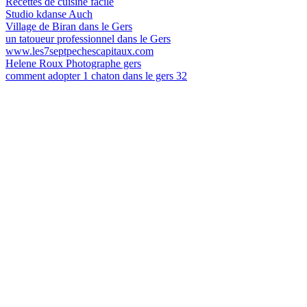
Recettes de cuisine facile
Studio kdanse Auch
Village de Biran dans le Gers
un tatoueur professionnel dans le Gers
www.les7septpechescapitaux.com
Helene Roux Photographe gers
comment adopter 1 chaton dans le gers 32