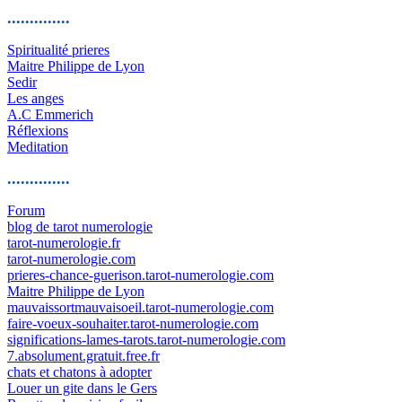
..............
Spiritualité prieres
Maitre Philippe de Lyon
Sedir
Les anges
A.C Emmerich
Réflexions
Meditation
..............
Forum
blog de tarot numerologie
tarot-numerologie.fr
tarot-numerologie.com
prieres-chance-guerison.tarot-numerologie.com
Maitre Philippe de Lyon
mauvaissortmauvaisoeil.tarot-numerologie.com
faire-voeux-souhaiter.tarot-numerologie.com
significations-lames-tarots.tarot-numerologie.com
7.absolument.gratuit.free.fr
chats et chatons à adopter
Louer un gite dans le Gers