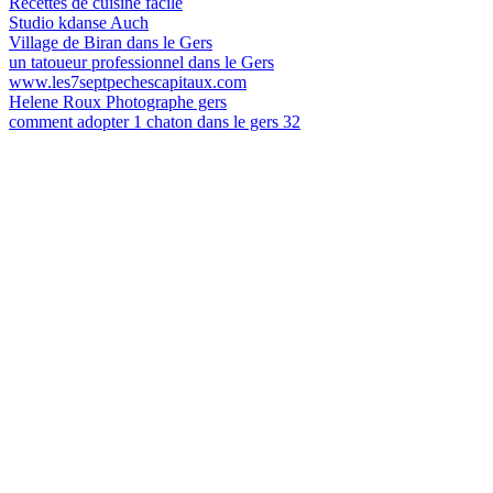
Recettes de cuisine facile
Studio kdanse Auch
Village de Biran dans le Gers
un tatoueur professionnel dans le Gers
www.les7septpechescapitaux.com
Helene Roux Photographe gers
comment adopter 1 chaton dans le gers 32