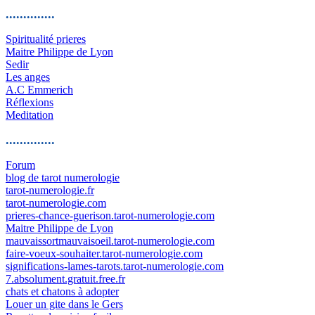
..............
Spiritualité prieres
Maitre Philippe de Lyon
Sedir
Les anges
A.C Emmerich
Réflexions
Meditation
..............
Forum
blog de tarot numerologie
tarot-numerologie.fr
tarot-numerologie.com
prieres-chance-guerison.tarot-numerologie.com
Maitre Philippe de Lyon
mauvaissortmauvaisoeil.tarot-numerologie.com
faire-voeux-souhaiter.tarot-numerologie.com
significations-lames-tarots.tarot-numerologie.com
7.absolument.gratuit.free.fr
chats et chatons à adopter
Louer un gite dans le Gers