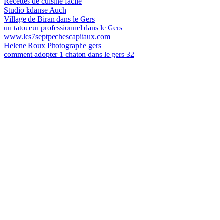
Recettes de cuisine facile
Studio kdanse Auch
Village de Biran dans le Gers
un tatoueur professionnel dans le Gers
www.les7septpechescapitaux.com
Helene Roux Photographe gers
comment adopter 1 chaton dans le gers 32