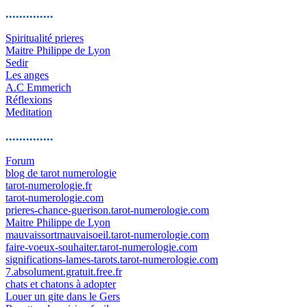
..............
Spiritualité prieres
Maitre Philippe de Lyon
Sedir
Les anges
A.C Emmerich
Réflexions
Meditation
..............
Forum
blog de tarot numerologie
tarot-numerologie.fr
tarot-numerologie.com
prieres-chance-guerison.tarot-numerologie.com
Maitre Philippe de Lyon
mauvaissortmauvaisoeil.tarot-numerologie.com
faire-voeux-souhaiter.tarot-numerologie.com
significations-lames-tarots.tarot-numerologie.com
7.absolument.gratuit.free.fr
chats et chatons à adopter
Louer un gite dans le Gers