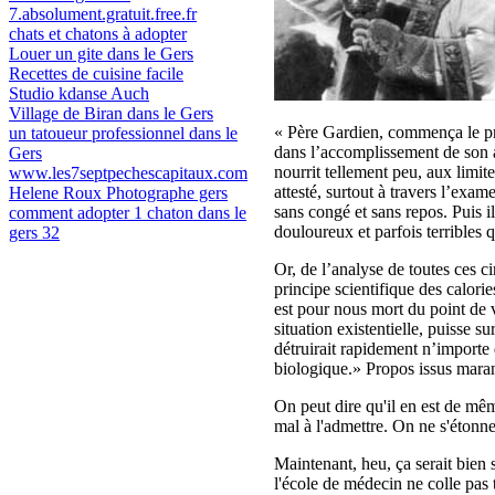
7.absolument.gratuit.free.fr
chats et chatons à adopter
Louer un gite dans le Gers
Recettes de cuisine facile
Studio kdanse Auch
Village de Biran dans le Gers
« Père Gardien, commença le pro
un tatoueur professionnel dans le
dans l’accomplissement de son act
Gers
nourrit tellement peu, aux lim
www.les7septpechescapitaux.com
attesté, surtout à travers l’exam
Helene Roux Photographe gers
sans congé et sans repos. Puis 
comment adopter 1 chaton dans le
douloureux et parfois terribles 
gers 32
Or, de l’analyse de toutes ces c
principe scientifique des calori
est pour nous mort du point de 
situation existentielle, puisse s
détruirait rapidement n’importe 
biologique.» Propos issus mara
On peut dire qu'il en est de mê
mal à l'admettre. On ne s'étonn
Maintenant, heu, ça serait bien 
l'école de médecin ne colle pas t