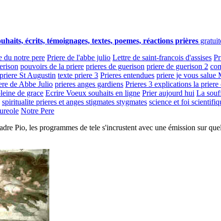
uhaits, écrits, témoignages, textes, poemes, réactions prières
gratuit
e du notre pere
Priere de l'abbe julio
Lettre de saint-francois d'assises
Pr
erison
pouvoirs de la priere
prieres de guerison
priere de guerison 2
com
priere St Augustin
texte priere 3
Prieres entendues
priere je vous salu
ere de Abbe Julio
prieres anges gardiens
Prieres 3 explications la priere
leine de grace
Ecrire Voeux souhaits en ligne
Prier aujourd hui
La souf
spiritualite prieres et anges stigmates stygmates
science et foi scientifi
aureole
Notre Pere
Padre Pio, les programmes de tele s'incrustent avec une émission sur que