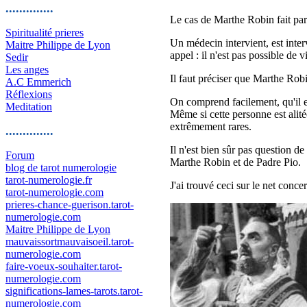
..............
Le cas de Marthe Robin fait part
Spiritualité prieres
Un médecin intervient, est inter
Maitre Philippe de Lyon
appel : il n'est pas possible de 
Sedir
Les anges
Il faut préciser que Marthe Robi
A.C Emmerich
Réflexions
On comprend facilement, qu'il e
Meditation
Même si cette personne est alité
extrêmement rares.
..............
Il n'est bien sûr pas question de
Forum
Marthe Robin et de Padre Pio.
blog de tarot numerologie
tarot-numerologie.fr
J'ai trouvé ceci sur le net conce
tarot-numerologie.com
prieres-chance-guerison.tarot-
numerologie.com
Maitre Philippe de Lyon
mauvaissortmauvaisoeil.tarot-
numerologie.com
faire-voeux-souhaiter.tarot-
numerologie.com
significations-lames-tarots.tarot-
numerologie.com