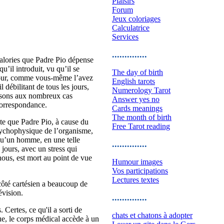
Plaisirs
Forum
Jeux coloriages
Calculatrice
Services
..............
calories que Padre Pio dépense
u’il introduit, vu qu’il se
The day of birth
 jour, comme vous-même l’avez
English tarots
 débilitant de tous les jours,
Numerology Tarot
ensons aux nombreux cas
Answer yes no
 correspondance.
Cards meanings
The month of birth
lte que Padre Pio, à cause du
Free Tarot reading
 psychophysique de l’organisme,
 qu’un homme, en une telle
..............
 jours, avec un stress qui
nous, est mort au point de vue
Humour images
Vos participations
Lectures textes
côté cartésien a beaucoup de
évision.
..............
Certes, ce qu'il a sorti de
chats et chatons à adopter
que, le corps médical accède à un