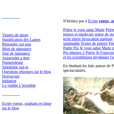
..............
N'hésitez pas à
Ecrire
voeux, so
Priere je vous salue Marie
Prier
prieres et medecins
priere de gu
Tirages de tarots
texte priere Invocation majeure
Signification des Lames
spiritualite Textes de prieres
Pri
Répondre oui non
Padre Pio
Je vous salue Marie p
Mois de naissance
Pio phrases 2
Priere St François
Jour de naissance
et foi scientifiques mystiques
l'
Apprendre a tirer
Numerologie
En étudiant les faits autour de 
Spiritisme oui-ja
spectaculaires.
Questions réponses sur le blog
Horoscope
Initiation
Le visible L'invisible
..............
Ecrire voeux, souhaits en ligne
sur le blog