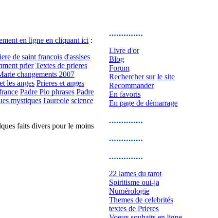
..............
ement en ligne en cliquant ici
:
Livre d'or
iere de saint francois d'assises
Blog
ment prier
Textes de prieres
Forum
e Marie changements 2007
Rechercher sur le site
 et les anges
Prieres et anges
Recommander
france
Padre Pio phrases
Padre
En favoris
ques mystiques
l'aureole
science
En page de démarrage
..............
lques faits divers pour le moins
..............
..............
22 lames du tarot
Spiritisme oui-ja
Numérologie
Themes de celebrités
textes de Prieres
Voeux souhaits en ligne