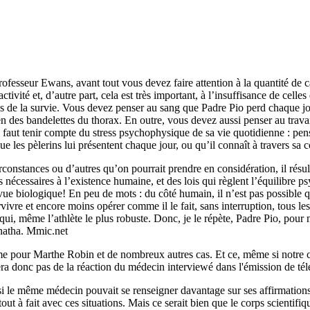
fesseur Ewans, avant tout vous devez faire attention à la quantité de 
ivité et, d’autre part, cela est très important, à l’insuffisance de celles q
ites de la survie. Vous devez penser au sang que Padre Pio perd chaque
en des bandelettes du thorax. En outre, vous devez aussi penser au travail
il faut tenir compte du stress psychophysique de sa vie quotidienne : p
que les pèlerins lui présentent chaque jour, ou qu’il connaît à travers sa
irconstances ou d’autres qu’on pourrait prendre en considération, il résu
es nécessaires à l’existence humaine, et des lois qui règlent l’équilibre
vue biologique! En peu de mots : du côté humain, il n’est pas possible
urvivre et encore moins opérer comme il le fait, sans interruption, tous les
qui, même l’athlète le plus robuste. Donc, je le répète, Padre Pio, pour 
natha. Mmic.net
me pour Marthe Robin et de nombreux autres cas. Et ce, même si notre 
era donc pas de la réaction du médecin interviewé dans l'émission de tél
si le même médecin pouvait se renseigner davantage sur ses affirmations. 
out à fait avec ces situations. Mais ce serait bien que le corps scientifi