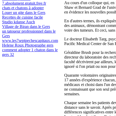
Au cours d'un colloque qui, en 
7.absolument.gratuit.free.fr
Shaw et Bernard Grad de l'univer
chats et chatons à adopter
en évidence les nouvelles possibi
Louer un gite dans le Gers
Recettes de cuisine facile
En d'autres termes, ils expliquèr
Studio kdanse Auch
des animaux, démontrant comment
Village de Biran dans le Gers
voire des tumeurs. Et ceci, sans 
un tatoueur professionnel dans le
Gers
Le docteur Elisabeth Targ, psych
www.les7septpechescapitaux.com
Pacific Medical Center de San Fr
Helene Roux Photographe gers
comment adopter 1 chaton dans le
Géraldine Brush pour la recherch
gers 32
directeur du laboratoire des re
faculté décrivirent par ailleurs,
ignoré si l'on priait ou non pour
Quarante volontaires originaire
17 années d'expérience chacun, f
médicaux et choisi dans l'un des
ne connaissant que son seul prén
semaines.
Chaque semaine les patients deva
distance sans le savoir. Après pr
différences significatives entre