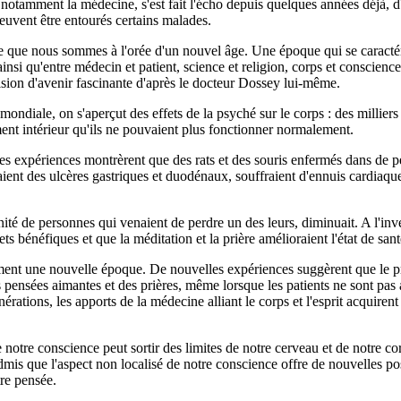
notamment la médecine, s'est fait l'écho depuis quelques années déjà, d'
peuvent être entourés certains malades.
ue nous sommes à l'orée d'un nouvel âge. Une époque qui se caractéris
 ainsi qu'entre médecin et patient, science et religion, corps et conscience
sion d'avenir fascinante d'après le docteur Dossey lui-même.
mondiale, on s'aperçut des effets de la psyché sur le corps : des milliers
ment intérieur qu'ils ne pouvaient plus fonctionner normalement.
es expériences montrèrent que des rats et des souris enfermés dans de pe
ient des ulcères gastriques et duodénaux, souffraient d'ennuis cardiaque
té de personnes qui venaient de perdre un des leurs, diminuait. A l'inv
ts bénéfiques et que la méditation et la prière amélioraient l'état de sant
ement une nouvelle époque. De nouvelles expériences suggèrent que le p
 pensées aimantes et des prières, même lorsque les patients ne sont pa
rations, les apports de la médecine alliant le corps et l'esprit acquirent
 notre conscience peut sortir des limites de notre cerveau et de notre cor
 admis que l'aspect non localisé de notre conscience offre de nouvelles poss
tre pensée.