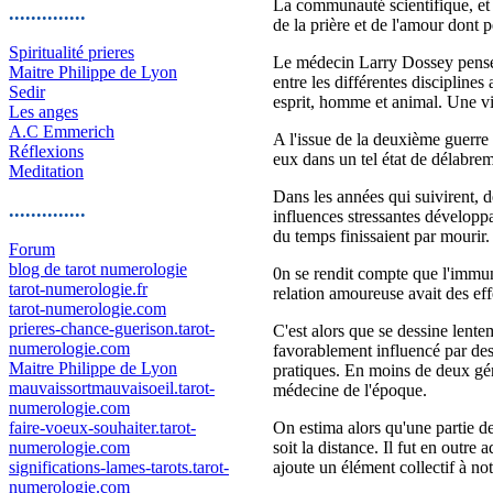
La communauté scientifique, et 
..............
de la prière et de l'amour dont 
Spiritualité prieres
Le médecin Larry Dossey pense q
Maitre Philippe de Lyon
entre les différentes disciplines
Sedir
esprit, homme et animal. Une vi
Les anges
A.C Emmerich
A l'issue de la deuxième guerre 
Réflexions
eux dans un tel état de délabre
Meditation
Dans les années qui suivirent, d
..............
influences stressantes développa
du temps finissaient par mourir.
Forum
blog de tarot numerologie
0n se rendit compte que l'immuni
tarot-numerologie.fr
relation amoureuse avait des effe
tarot-numerologie.com
prieres-chance-guerison.tarot-
C'est alors que se dessine lent
numerologie.com
favorablement influencé par des
Maitre Philippe de Lyon
pratiques. En moins de deux géné
mauvaissortmauvaisoeil.tarot-
médecine de l'époque.
numerologie.com
faire-voeux-souhaiter.tarot-
On estima alors qu'une partie de
numerologie.com
soit la distance. Il fut en outre
significations-lames-tarots.tarot-
ajoute un élément collectif à no
numerologie.com