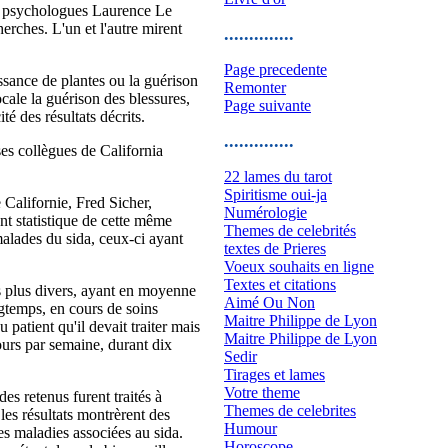
les psychologues Laurence Le
erches. L'un et l'autre mirent
..............
Page precedente
issance de plantes ou la guérison
Remonter
ale la guérison des blessures,
Page suivante
é des résultats décrits.
..............
ses collègues de California
22 lames du tarot
Spiritisme oui-ja
 Californie, Fred Sicher,
Numérologie
nt statistique de cette même
Themes de celebrités
 malades du sida, ceux-ci ayant
textes de Prieres
Voeux souhaits en ligne
Textes et citations
es plus divers, ayant en moyenne
Aimé Ou Non
ngtemps, en cours de soins
Maitre Philippe de Lyon
patient qu'il devait traiter mais
Maitre Philippe de Lyon
ours par semaine, durant dix
Sedir
Tirages et lames
Votre theme
es retenus furent traités à
Themes de celebrites
 les résultats montrèrent des
Humour
des maladies associées au sida.
Horoscope