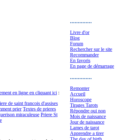
..............
Livre d'or
Blog
Forum
Rechercher sur le site
Recommander
En favoris
En page de démarrage
..............
Remonter
ement en ligne en cliquant ici
:
Accueil
Horoscope
iere de saint francois d'assises
Tirages Tarots
ment prier
Textes de prieres
Répondre oui non
guerison miraculeuse
Priere St
Mois de naissance
e
Jour de naissance
Lames de tarot
Apprendre a tirer
The day of birth