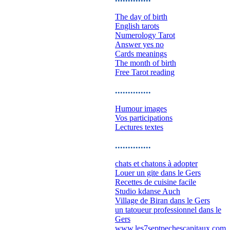
The day of birth
English tarots
Numerology Tarot
Answer yes no
Cards meanings
The month of birth
Free Tarot reading
..............
Humour images
Vos participations
Lectures textes
..............
chats et chatons à adopter
Louer un gite dans le Gers
Recettes de cuisine facile
Studio kdanse Auch
Village de Biran dans le Gers
un tatoueur professionnel dans le
Gers
www.les7septpechescapitaux.com