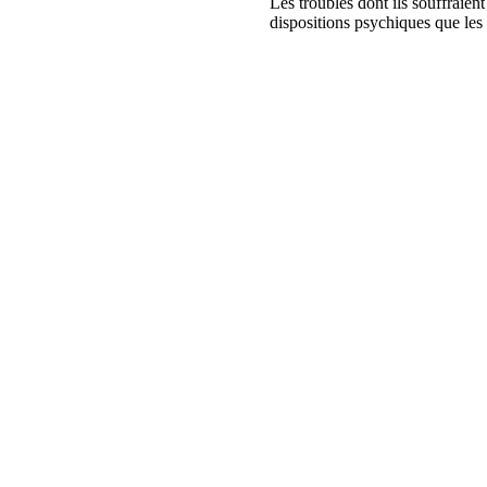
Les troubles dont ils souffraient
dispositions psychiques que les p