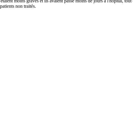
 étaient moins graves et ils avaient passé moins de jours à l'hôpital, tou
atients non traités.