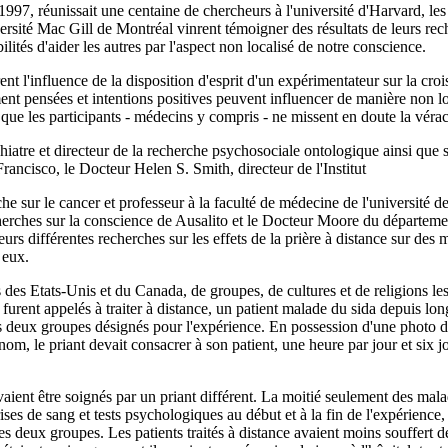
1997, réunissait une centaine de chercheurs à l'université d'Harvard, 
sité Mac Gill de Montréal vinrent témoigner des résultats de leurs rech
lités d'aider les autres par l'aspect non localisé de notre conscience.
ent l'influence de la disposition d'esprit d'un expérimentateur sur la cro
 pensées et intentions positives peuvent influencer de manière non loc
que les participants - médecins y compris - ne missent en doute la véracit
iatre et directeur de la recherche psychosociale ontologique ainsi que 
ancisco, le Docteur Helen S. Smith, directeur de l'Institut
e sur le cancer et professeur à la faculté de médecine de l'université de
cherches sur la conscience de Ausalito et le Docteur Moore du départeme
 leurs différentes recherches sur les effets de la prière à distance sur des
 eux.
s des Etats-Unis et du Canada, de groupes, de cultures et de religions l
urent appelés à traiter à distance, un patient malade du sida depuis lo
 deux groupes désignés pour l'expérience. En possession d'une photo du 
om, le priant devait consacrer à son patient, une heure par jour et six j
ient être soignés par un priant différent. La moitié seulement des malad
ises de sang et tests psychologiques au début et à la fin de l'expérience,
 les deux groupes. Les patients traités à distance avaient moins souffert 