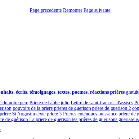
Page precedente
Remonter
Page suivante
uhaits, écrits, témoignages, textes, poemes, réactions prières
gratuit
e du notre pere
Priere de l'abbe julio
Lettre de saint-francois d'assises
Pr
erison
pouvoirs de la priere
prieres de guerison
priere de guerison 2
com
priere St Augustin
texte priere 3
Prieres entendues
puissance priere de 
ere de guérison
La priere de guerison les prières de guerisons guerisseus
e