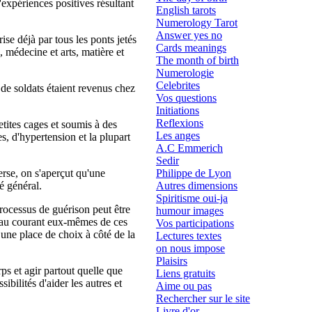
expériences positives résultant
English tarots
Numerology Tarot
Answer yes no
e déjà par tous les ponts jetés
Cards meanings
, médecine et arts, matière et
The month of birth
Numerologie
Celebrites
 de soldats étaient revenus chez
Vos questions
Initiations
Reflexions
tites cages et soumis à des
Les anges
s, d'hypertension et la plupart
A.C Emmerich
Sedir
erse, on s'aperçut qu'une
Philippe de Lyon
é général.
Autres dimensions
Spiritisme oui-ja
rocessus de guérison peut être
humour images
s au courant eux-mêmes de ces
Vos participations
 une place de choix à côté de la
Lectures textes
on nous impose
Plaisirs
ps et agir partout quelle que
Liens gratuits
ibilités d'aider les autres et
Aime ou pas
Rechercher sur le site
Livre d'or