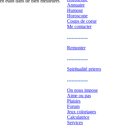
t en étant dans de bien meilleures
Annuaire
Humour
Horoscope
Coups de coeur
Me contacter
..............
Remonter
..............
Spiritualité prieres
..............
On nous impose
Aime ou pas
Plaisirs
Forum
Jeux coloriages
Calculatrice
Services
..............