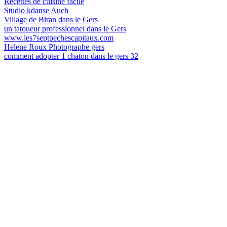
Recettes de cuisine facile
Studio kdanse Auch
Village de Biran dans le Gers
un tatoueur professionnel dans le Gers
www.les7septpechescapitaux.com
Helene Roux Photographe gers
comment adopter 1 chaton dans le gers 32