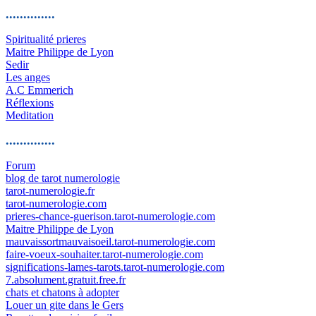
..............
Spiritualité prieres
Maitre Philippe de Lyon
Sedir
Les anges
A.C Emmerich
Réflexions
Meditation
..............
Forum
blog de tarot numerologie
tarot-numerologie.fr
tarot-numerologie.com
prieres-chance-guerison.tarot-numerologie.com
Maitre Philippe de Lyon
mauvaissortmauvaisoeil.tarot-numerologie.com
faire-voeux-souhaiter.tarot-numerologie.com
significations-lames-tarots.tarot-numerologie.com
7.absolument.gratuit.free.fr
chats et chatons à adopter
Louer un gite dans le Gers