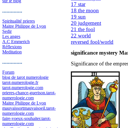
sur le blog
17 star
18 the moon
..............
19 sun
Spiritualité prieres
20 judgement
Maitre Philippe de Lyon
21 the fool
Sedir
22 world
Les anges
reversed fool/world
A.C Emmerich
Réflexions
Meditation
significance mystery Mar
..............
Significance of the empress
Forum
blog de tarot numerologie
tarot-numerologie.fr
tarot-numerologie.com
prieres-chance-guerison.tarot-
numerologie.com
Maitre Philippe de Lyon
mauvaissortmauvaisoeil.tarot-
numerologie.com
faire-voeux-souhaiter.tarot-
numerologie.com