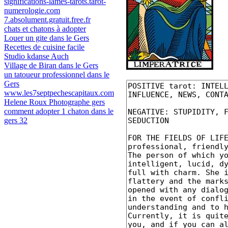
significations-lames-tarots.tarot-
numerologie.com
7.absolument.gratuit.free.fr
chats et chatons à adopter
Louer un gite dans le Gers
Recettes de cuisine facile
Studio kdanse Auch
Village de Biran dans le Gers
un tatoueur professionnel dans le
Gers
www.les7septpechescapitaux.com
Helene Roux Photographe gers
comment adopter 1 chaton dans le
gers 32