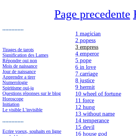
Page precedente
..............
1 magician
2 popess
3 empress
Tirages de tarots
4 emperor
Signification des Lames
5 pope
Répondre oui non
Mois de naissance
6 in love
Jour de naissance
7 carriage
Apprendre a tirer
8 justice
Numerologie
9 hermit
Spiritisme oui-ja
10 wheel of fortune
Questions réponses sur le blog
Horoscope
11 force
Initiation
12 hung
Le visible L'invisible
13 without name
14 temperance
..............
15 devil
Ecrire voeux, souhaits en ligne
16 house god