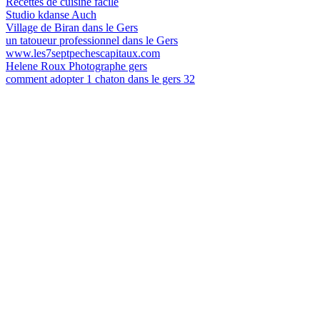
Recettes de cuisine facile
Studio kdanse Auch
Village de Biran dans le Gers
un tatoueur professionnel dans le Gers
www.les7septpechescapitaux.com
Helene Roux Photographe gers
comment adopter 1 chaton dans le gers 32