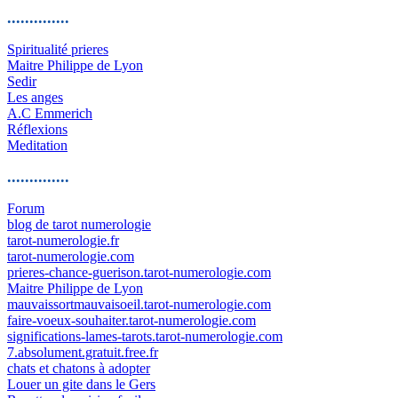
..............
Spiritualité prieres
Maitre Philippe de Lyon
Sedir
Les anges
A.C Emmerich
Réflexions
Meditation
..............
Forum
blog de tarot numerologie
tarot-numerologie.fr
tarot-numerologie.com
prieres-chance-guerison.tarot-numerologie.com
Maitre Philippe de Lyon
mauvaissortmauvaisoeil.tarot-numerologie.com
faire-voeux-souhaiter.tarot-numerologie.com
significations-lames-tarots.tarot-numerologie.com
7.absolument.gratuit.free.fr
chats et chatons à adopter
Louer un gite dans le Gers