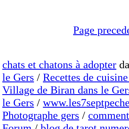
Page preced
chats et chatons à adopter
da
le Gers
/
Recettes de cuisine
Village de Biran dans le Ger
le Gers
/
www.les7septpeche
Photographe gers
/
comment 
Forum
/
blog de tarot numer