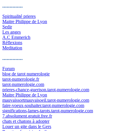
..............
Spiritualité prieres
Maitre Philippe de Lyon
Sedir
Les anges
A.C Emmerich
Réflexions
Meditation
..............
Forum
blog de tarot numerologie
tarot-numerologie.fr
tarot-numerologie.com
prieres-chance-guerison.tarot-numerologie.com
Maitre Philippe de Lyon
mauvaissortmauvaisoeil.tarot-numerologie.com
faire-voeux-souhaiter.tarot-numerologie.com
significations-lames-tarots.tarot-numerologie.com
7.absolument.gratuit.free.fr
chats et chatons à adopter
Louer un gite dans le Gers