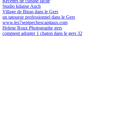
Recettes de cuisine facile
Studio kdanse Auch
Village de Biran dans le Gers
un tatoueur professionnel dans le Gers
www.les7septpechescapitaux.com
Helene Roux Photographe gers
comment adopter 1 chaton dans le gers 32