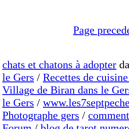
Page preced
chats et chatons à adopter
da
le Gers
/
Recettes de cuisine
Village de Biran dans le Ger
le Gers
/
www.les7septpeche
Photographe gers
/
comment 
Forum
/
blog de tarot numer