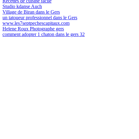
Recettes de cuisine facile
Studio kdanse Auch
Village de Biran dans le Gers
un tatoueur professionnel dans le Gers
www.les7septpechescapitaux.com
Helene Roux Photographe gers
comment adopter 1 chaton dans le gers 32