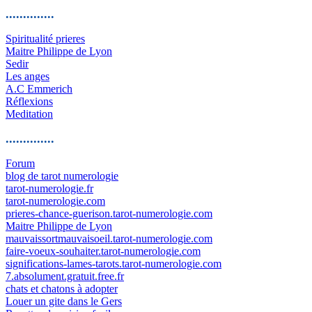
..............
Spiritualité prieres
Maitre Philippe de Lyon
Sedir
Les anges
A.C Emmerich
Réflexions
Meditation
..............
Forum
blog de tarot numerologie
tarot-numerologie.fr
tarot-numerologie.com
prieres-chance-guerison.tarot-numerologie.com
Maitre Philippe de Lyon
mauvaissortmauvaisoeil.tarot-numerologie.com
faire-voeux-souhaiter.tarot-numerologie.com
significations-lames-tarots.tarot-numerologie.com
7.absolument.gratuit.free.fr
chats et chatons à adopter
Louer un gite dans le Gers