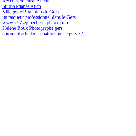
Recettes de cuisine facile
Studio kdanse Auch
Village de Biran dans le Gers
un tatoueur professionnel dans le Gers
www.les7septpechescapitaux.com
Helene Roux Photographe gers
comment adopter 1 chaton dans le gers 32