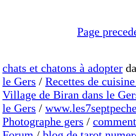
Page preced
chats et chatons à adopter
da
le Gers
/
Recettes de cuisine
Village de Biran dans le Ger
le Gers
/
www.les7septpeche
Photographe gers
/
comment 
Forum
/
blog de tarot numer