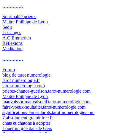
..............
Spiritualité prieres
Maitre Philippe de Lyon
Sedir
Les anges
A.C Emmerich
Réflexions
Meditation
..............
Forum
blog de tarot numerologie
tarot-numerologie.fr
tarot-numerologie.com
prieres-chance-guerison.tarot-numerologie.com
Maitre Philippe de Lyon
mauvaissortmauvaisoeil.tarot-numerologie.com
faire-voeux-souhaiter.tarot-numerologie.com
significations-lames-tarots.tarot-numerologie.com
7.absolument.gratuit.free.fr
chats et chatons à adopter
Louer un gite dans le Gers