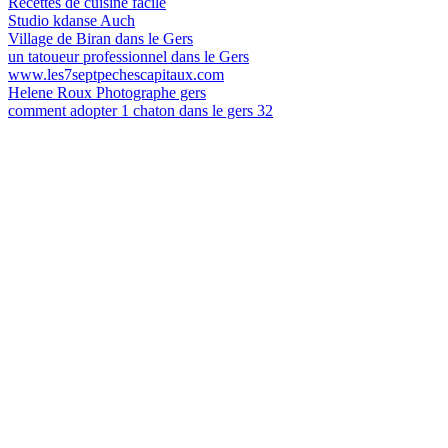
Recettes de cuisine facile
Studio kdanse Auch
Village de Biran dans le Gers
un tatoueur professionnel dans le Gers
www.les7septpechescapitaux.com
Helene Roux Photographe gers
comment adopter 1 chaton dans le gers 32