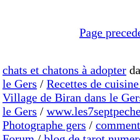
Page preced
chats et chatons à adopter
da
le Gers
/
Recettes de cuisine
Village de Biran dans le Ger
le Gers
/
www.les7septpeche
Photographe gers
/
comment 
Forum
/
blog de tarot numer