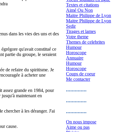
andra
Textes et citations
Aimé Ou Non
Maitre Philippe de Lyon
Maitre Philippe de Lyon
Sedir
Tirages et lames
nus dans les vies des uns et des
Votre theme
Themes de celebrites
Humour
u égrégore qu'avait constitué ce
Horoscope
nt partie du groupe, le seraient
Annuaire
Humour
Horoscope
e de refaire du spiritisme. Je
Coups de coeur
 encouragée à acheter une
Me contacter
..............
tait assez grande en 1984, pour
ir jusqu'à maintenant en
..............
e chercher à les déranger. J'ai
..............
On nous impose
our cause.
Aime ou pas