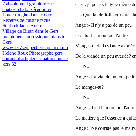
7.absolument.gratuit.free.fr
C'est, je pense, le type même de
chats et chatons à adopter
Louer un gite dans le Gers
L :- Que faudrait-il pour que l
Recettes de cuisine facile
Ange :- Il n'y a pas de un peu
Studio kdanse Auch
Village de Biran dans le Gers
c'est tout l'un ou tout l'autre.
un tatoueur professionnel dans le
Gers
Manges-tu de la viande avariée
www.les7septpechescapitaux.com
Helene Roux Photographe gers
De la viande un peu avariée? e
comment adopter 1 chaton dans le
gers 32
L :- Non
Ange :- La viande un tout petit
La manges-tu?
L :- Non
Ange :- Tout l'un ou tout l'autre
La matière que l'essence a quitt
Ange :- Ne corrige pas le mauv