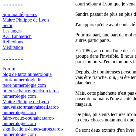
..............
court séjour à Lyon que je venai
Sandra passait de plus en plus
Spiritualité prieres
Maitre Philippe de Lyon
J'ai appris qu'elle avait conta
Sedir
Les anges
Pour ma part, une part de moi r
A.C Emmerich
autres participants.
Réflexions
Meditation
En 1986, au cours d'une des séan
groupe dans l'invisible. Il nous 
..............
pour toujours. J'en ai toujours fa
Forum
Depuis, de nombreuses personnes,
blog de tarot numerologie
vais être franche, oui, j'ai été
tarot-numerologie.fr
planchette.
tarot-numerologie.com
prieres-chance-guerison.tarot-
Mais, cette planchette n'est pas 
numerologie.com
poser deux mains l'une à côté de
Maitre Philippe de Lyon
magasin.
mauvaissortmauvaisoeil.tarot-
numerologie.com
De plus, plusieurs lectures m'ont
faire-voeux-souhaiter.tarot-
lu deux choses notamment que je 
numerologie.com
significations-lames-tarots.tarot-
Ce sont deux extraits d'un livre
numerologie.com