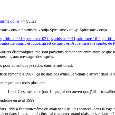
itisme oui-ja
>> Suites
tisme - oui-ja Spiritisme - ouija Spiritisme - oui-ja Spiritisme - ouija
spiritisme 2610
spiritisme 0211
spiritisme 0911
spiritisme 1611
spiritis
Suites
Le ouija c'est quoi, qu'est ce que c'est
Autre message spirite, de 
rriers électroniques, me sont parvenus demandant entre autre ce que le
nseils, aux messages des esprits.
, pour autant que je sache, dans le sud-ouest.
trick remonte à 1987 ; ça ne date pas d'hier. Je venais d'arriver dans le 
parer quelques mois plus tard.
llet 1996. C'est même ce jour-là que j'ai découvert que j'allais travailler 
éléphone en avril 1999.
ars 1999 à l'endroit-même où avaient eu lieu les séances, dans la loge d
taient dans l'immeuble à côté. J'ai revu avec grand plaisir ses enfants.