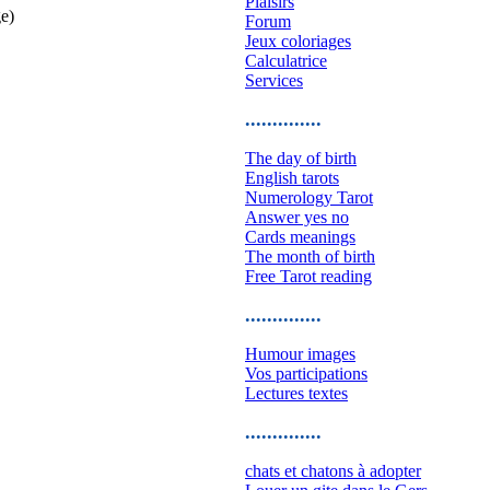
Plaisirs
ge)
Forum
Jeux coloriages
Calculatrice
Services
..............
The day of birth
English tarots
Numerology Tarot
Answer yes no
Cards meanings
The month of birth
Free Tarot reading
..............
Humour images
Vos participations
Lectures textes
..............
chats et chatons à adopter