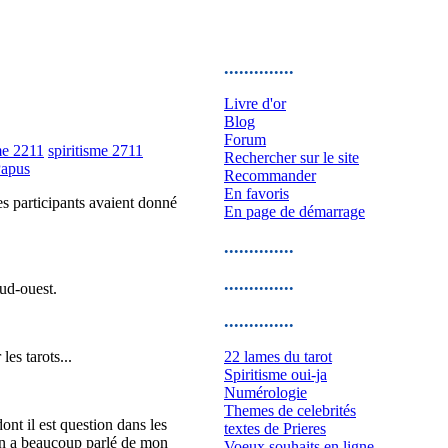
..............
Livre d'or
Blog
Forum
me 2211
spiritisme 2711
Rechercher sur le site
Papus
Recommander
En favoris
s participants avaient donné
En page de démarrage
..............
..............
sud-ouest.
..............
les tarots...
22 lames du tarot
Spiritisme oui-ja
Numérologie
Themes de celebrités
ont il est question dans les
textes de Prieres
 On a beaucoup parlé de mon
Voeux souhaits en ligne