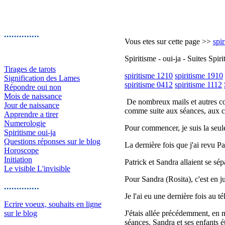
..............
Vous etes sur cette page >>
spir
Spiritisme - oui-ja - Suites Spiri
Tirages de tarots
spiritisme 1210
spiritisme 1910
Signification des Lames
spiritisme 0412
spiritisme 1112
Répondre oui non
Mois de naissance
De nombreux mails et autres cou
Jour de naissance
comme suite aux séances, aux co
Apprendre a tirer
Numerologie
Pour commencer, je suis la seule
Spiritisme oui-ja
Questions réponses sur le blog
La dernière fois que j'ai revu Pa
Horoscope
Initiation
Patrick et Sandra allaient se sé
Le visible L'invisible
Pour Sandra (Rosita), c'est en jui
..............
Je l'ai eu une dernière fois au t
Ecrire voeux, souhaits en ligne
sur le blog
J'étais allée précédemment, en m
séances. Sandra et ses enfants é