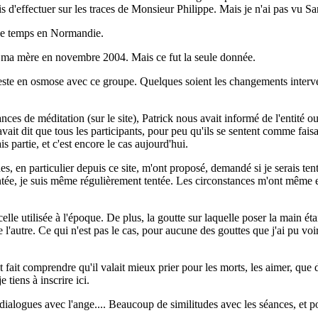
s d'effectuer sur les traces de Monsieur Philippe. Mais je n'ai pas vu S
 de temps en Normandie.
cté ma mère en novembre 2004. Mais ce fut la seule donnée.
este en osmose avec ce groupe. Quelques soient les changements interve
ces de méditation (sur le site), Patrick nous avait informé de l'entité o
avait dit que tous les participants, pour peu qu'ils se sentent comme faisa
is partie, et c'est encore le cas aujourd'hui.
 en particulier depuis ce site, m'ont proposé, demandé si je serais tenté
 tentée, je suis même régulièrement tentée. Les circonstances m'ont même
celle utilisée à l'époque. De plus, la goutte sur laquelle poser la main é
 l'autre. Ce qui n'est pas le cas, pour aucune des gouttes que j'ai pu vo
 fait comprendre qu'il valait mieux prier pour les morts, les aimer, que d
tiens à inscrire ici.
 dialogues avec l'ange.... Beaucoup de similitudes avec les séances, et p