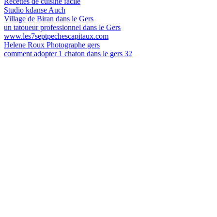
Recettes de cuisine facile
Studio kdanse Auch
Village de Biran dans le Gers
un tatoueur professionnel dans le Gers
www.les7septpechescapitaux.com
Helene Roux Photographe gers
comment adopter 1 chaton dans le gers 32