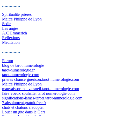
..............
Spiritualité prieres
Maitre Philippe de Lyon
Sedir
Les anges
A.C Emmerich
Réflexions
Meditation
..............
Forum
blog de tarot numerologie
tarot-numerologie.fr
tarot-numerologie.com
prieres-chance-guerison.tarot-numerologie.com
Maitre Philippe de Lyon
mauvaissortmauvaisoeil.tarot-numerologie.com
faire-voeux-souhaiter.tarot-numerologie.com
significations-lames-tarots.tarot-numerologie.com
7.absolument.gratuit.free.fr
chats et chatons à adopter
Louer un gite dans le Gers