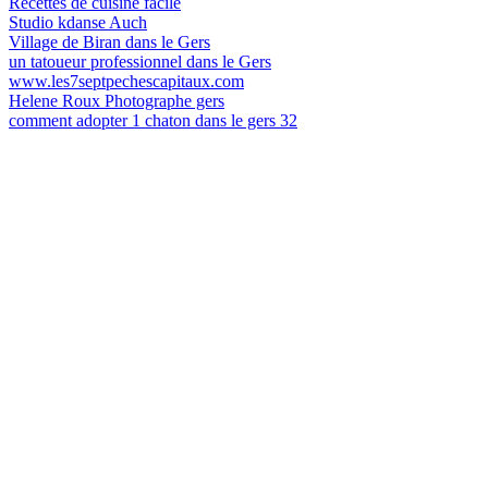
Recettes de cuisine facile
Studio kdanse Auch
Village de Biran dans le Gers
un tatoueur professionnel dans le Gers
www.les7septpechescapitaux.com
Helene Roux Photographe gers
comment adopter 1 chaton dans le gers 32