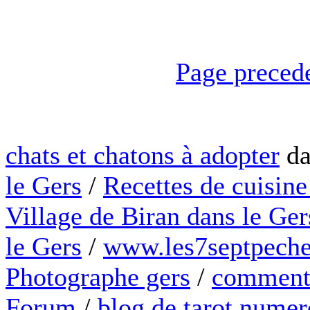
Page preced
chats et chatons à adopter
da
le Gers
/
Recettes de cuisine
Village de Biran dans le Ger
le Gers
/
www.les7septpeche
Photographe gers
/
comment 
Forum
/
blog de tarot numer