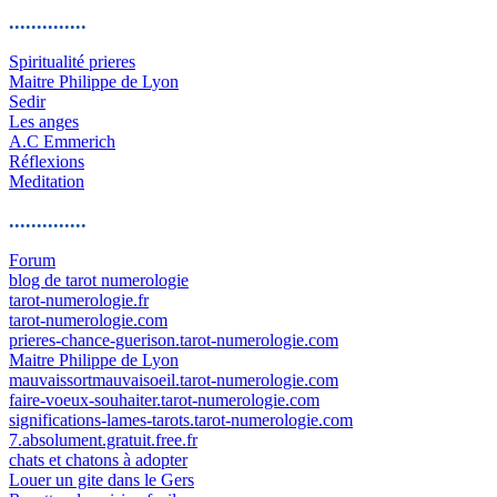
..............
Spiritualité prieres
Maitre Philippe de Lyon
Sedir
Les anges
A.C Emmerich
Réflexions
Meditation
..............
Forum
blog de tarot numerologie
tarot-numerologie.fr
tarot-numerologie.com
prieres-chance-guerison.tarot-numerologie.com
Maitre Philippe de Lyon
mauvaissortmauvaisoeil.tarot-numerologie.com
faire-voeux-souhaiter.tarot-numerologie.com
significations-lames-tarots.tarot-numerologie.com
7.absolument.gratuit.free.fr
chats et chatons à adopter
Louer un gite dans le Gers