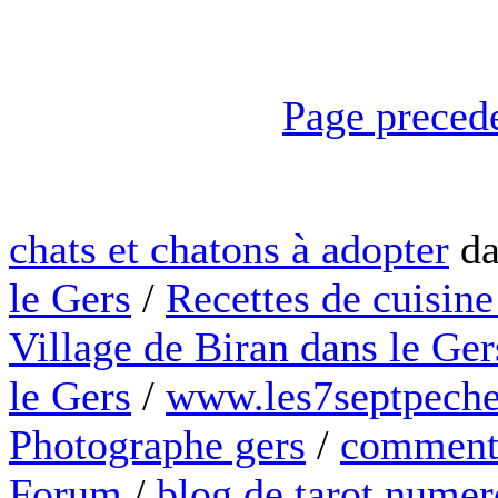
Page preced
chats et chatons à adopter
da
le Gers
/
Recettes de cuisine
Village de Biran dans le Ger
le Gers
/
www.les7septpeche
Photographe gers
/
comment 
Forum
/
blog de tarot numer