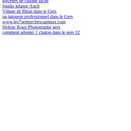
Recettes de cuisine facile
Studio kdanse Auch
Village de Biran dans le Gers
un tatoueur professionnel dans le Gers
www.les7septpechescapitaux.com
Helene Roux Photographe gers
comment adopter 1 chaton dans le gers 32