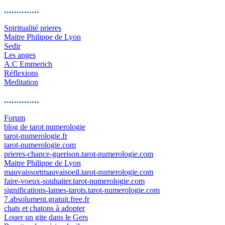
..............
Spiritualité prieres
Maitre Philippe de Lyon
Sedir
Les anges
A.C Emmerich
Réflexions
Meditation
..............
Forum
blog de tarot numerologie
tarot-numerologie.fr
tarot-numerologie.com
prieres-chance-guerison.tarot-numerologie.com
Maitre Philippe de Lyon
mauvaissortmauvaisoeil.tarot-numerologie.com
faire-voeux-souhaiter.tarot-numerologie.com
significations-lames-tarots.tarot-numerologie.com
7.absolument.gratuit.free.fr
chats et chatons à adopter
Louer un gite dans le Gers