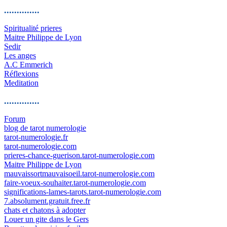
..............
Spiritualité prieres
Maitre Philippe de Lyon
Sedir
Les anges
A.C Emmerich
Réflexions
Meditation
..............
Forum
blog de tarot numerologie
tarot-numerologie.fr
tarot-numerologie.com
prieres-chance-guerison.tarot-numerologie.com
Maitre Philippe de Lyon
mauvaissortmauvaisoeil.tarot-numerologie.com
faire-voeux-souhaiter.tarot-numerologie.com
significations-lames-tarots.tarot-numerologie.com
7.absolument.gratuit.free.fr
chats et chatons à adopter
Louer un gite dans le Gers