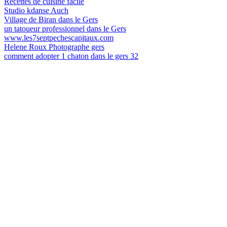
Recettes de cuisine facile
Studio kdanse Auch
Village de Biran dans le Gers
un tatoueur professionnel dans le Gers
www.les7septpechescapitaux.com
Helene Roux Photographe gers
comment adopter 1 chaton dans le gers 32