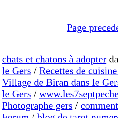
Page preced
chats et chatons à adopter
da
le Gers
/
Recettes de cuisine
Village de Biran dans le Ger
le Gers
/
www.les7septpeche
Photographe gers
/
comment 
Forum
/
blog de tarot numer