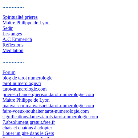
..............
Spiritualité prieres
Maitre Philippe de Lyon
Sedir
Les anges
A.C Emmerich
Réflexions
Meditation
..............
Forum
blog de tarot numerologie
tarot-numerologie.fr
tarot-numerologie.com
prieres-chance-guerison.tarot-numerologie.com
Maitre Philippe de Lyon
mauvaissortmauvaisoeil.tarot-numerologie.com
faire-voeux-souhaiter.tarot-numerologie.com
significations-lames-tarots.tarot-numerologie.com
7.absolument.gratuit.free.fr
chats et chatons à adopter
Louer un gite dans le Gers