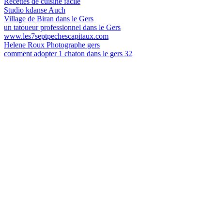
Recettes de cuisine facile
Studio kdanse Auch
Village de Biran dans le Gers
un tatoueur professionnel dans le Gers
www.les7septpechescapitaux.com
Helene Roux Photographe gers
comment adopter 1 chaton dans le gers 32