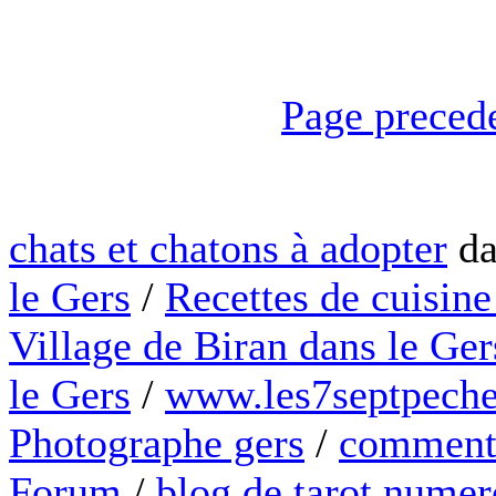
Page preced
chats et chatons à adopter
da
le Gers
/
Recettes de cuisine
Village de Biran dans le Ger
le Gers
/
www.les7septpeche
Photographe gers
/
comment 
Forum
/
blog de tarot numer