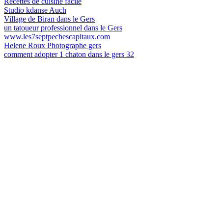
Recettes de cuisine facile
Studio kdanse Auch
Village de Biran dans le Gers
un tatoueur professionnel dans le Gers
www.les7septpechescapitaux.com
Helene Roux Photographe gers
comment adopter 1 chaton dans le gers 32