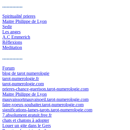
..............
Spiritualité prieres
Maitre Philippe de Lyon
Sedir
Les anges
A.C Emmerich
Réflexions
Meditation
..............
Forum
blog de tarot numerologie
tarot-numerologie.fr
tarot-numerologie.com
prieres-chance-guerison.tarot-numerologie.com
Maitre Philippe de Lyon
mauvaissortmauvaisoeil.tarot-numerologie.com
faire-voeux-souhaiter.tarot-numerologie.com
significations-lames-tarots.tarot-numerologie.com
7.absolument.gratuit.free.fr
chats et chatons à adopter
Louer un gite dans le Gers