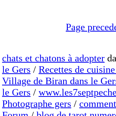
Page preced
chats et chatons à adopter
da
le Gers
/
Recettes de cuisine
Village de Biran dans le Ger
le Gers
/
www.les7septpeche
Photographe gers
/
comment 
Forum
/
blog de tarot numer