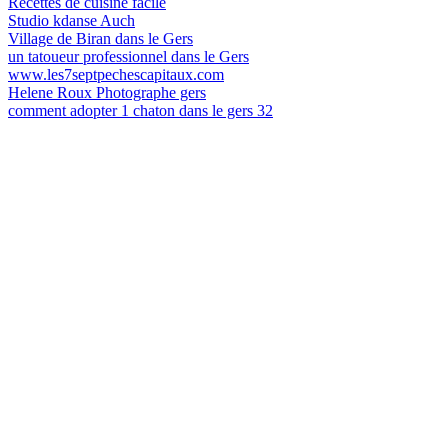
Recettes de cuisine facile
Studio kdanse Auch
Village de Biran dans le Gers
un tatoueur professionnel dans le Gers
www.les7septpechescapitaux.com
Helene Roux Photographe gers
comment adopter 1 chaton dans le gers 32