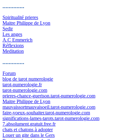
..............
Spiritualité prieres
Maitre Philippe de Lyon
Sedir
Les anges
A.C Emmerich
Réflexions
Meditation
..............
Forum
blog de tarot numerologie
tarot-numerologie.fr
tarot-numerologie.com
prieres-chance-guerison.tarot-numerologie.com
Maitre Philippe de Lyon
mauvaissortmauvaisoeil.tarot-numerologie.com
faire-voeux-souhaiter.tarot-numerologie.com
significations-lames-tarots.tarot-numerologie.com
7.absolument.gratuit.free.fr
chats et chatons à adopter
Louer un gite dans le Gers