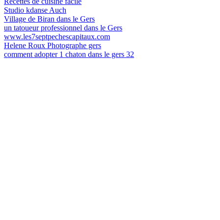
Recettes de cuisine facile
Studio kdanse Auch
Village de Biran dans le Gers
un tatoueur professionnel dans le Gers
www.les7septpechescapitaux.com
Helene Roux Photographe gers
comment adopter 1 chaton dans le gers 32