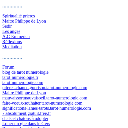
..............
Spiritualité prieres
Maitre Philippe de Lyon
Sedir
Les anges
A.C Emmerich
Réflexions
Meditation
..............
Forum
blog de tarot numerologie
tarot-numerologie.fr
tarot-numerologie.com
prieres-chance-guerison.tarot-numerologie.com
Maitre Philippe de Lyon
mauvaissortmauvaisoeil.tarot-numerologie.com
faire-voeux-souhaiter.tarot-numerologie.com
significations-lames-tarots.tarot-numerologie.com
7.absolument.gratuit.free.fr
chats et chatons à adopter
Louer un gite dans le Gers