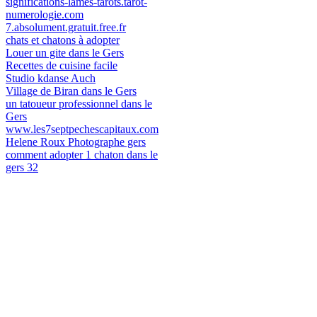
significations-lames-tarots.tarot-
numerologie.com
7.absolument.gratuit.free.fr
chats et chatons à adopter
Louer un gite dans le Gers
Recettes de cuisine facile
Studio kdanse Auch
Village de Biran dans le Gers
un tatoueur professionnel dans le
Gers
www.les7septpechescapitaux.com
Helene Roux Photographe gers
comment adopter 1 chaton dans le
gers 32