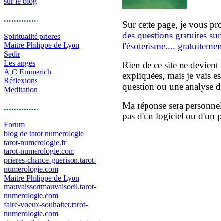
sur le blog
..............
Sur cette page, je vous p
des questions gratuites sur 
Spiritualité prieres
Maitre Philippe de Lyon
l'ésoterisme.... gratuitemen
Sedir
Les anges
Rien de ce site ne devient
A.C Emmerich
expliquées, mais je vais 
Réflexions
question ou une analyse d
Meditation
Ma réponse sera personnel
..............
pas d'un logiciel ou d'un 
Forum
blog de tarot numerologie
tarot-numerologie.fr
tarot-numerologie.com
prieres-chance-guerison.tarot-
numerologie.com
Maitre Philippe de Lyon
mauvaissortmauvaisoeil.tarot-
numerologie.com
faire-voeux-souhaiter.tarot-
numerologie.com