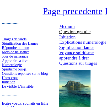
Page precedente
..............
Medium
Question gratuite
Initiation
Tirages de tarots
Explications numérologie
Signification des Lames
Signification lames
Répondre oui non
Mois de naissance
Voyance spiritisme
Jour de naissance
apprendre à tirer
Apprendre a tirer
Questions sur tirages
Numerologie
Spiritisme oui-ja
Questions réponses sur le blog
Horoscope
Initiation
Le visible L'invisible
..............
Ecrire voeux, souhaits en ligne