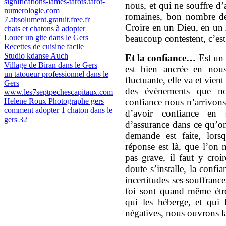
significations-lames-tarots.tarot-
nous, et qui ne souffre d’
numerologie.com
romaines, bon nombre de 
7.absolument.gratuit.free.fr
Croire en un Dieu, en un 
chats et chatons à adopter
Louer un gite dans le Gers
beaucoup contestent, c’est
Recettes de cuisine facile
Studio kdanse Auch
Et la confiance…
Est
un 
Village de Biran dans le Gers
est bien ancrée en nous
un tatoueur professionnel dans le
fluctuante, elle va et vien
Gers
des évènements que no
www.les7septpechescapitaux.com
Helene Roux Photographe gers
confiance nous n’arrivons
comment adopter 1 chaton dans le
d’avoir confiance en so
gers 32
d’assurance dans ce qu’on
demande est faite, lors
réponse est là, que l’on n
pas grave, il faut y croir
doute s’installe, la conf
incertitudes ses souffran
foi sont quand même étroi
qui les héberge, et qui 
négatives, nous ouvrons la