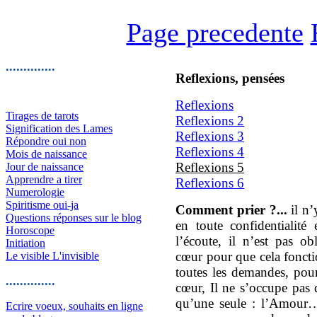
Page precedente
..............
Reflexions, pensées
Reflexions
Tirages de tarots
Reflexions 2
Signification des Lames
Reflexions 3
Répondre oui non
Reflexions 4
Mois de naissance
Reflexions 5
Jour de naissance
Apprendre a tirer
Reflexions 6
Numerologie
Spiritisme oui-ja
Comment prier ?...
il n’
Questions réponses sur le blog
en toute confidentialité 
Horoscope
l’écoute, il n’est pas ob
Initiation
cœur pour que cela foncti
Le visible L'invisible
toutes les demandes, pour
..............
cœur, Il ne s’occupe pas 
qu’une seule : l’Amour…
Ecrire voeux, souhaits en ligne