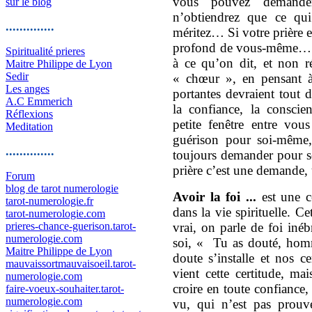
vous pouvez demande
sur le blog
n’obtiendrez que ce qu
..............
méritez… Si votre prière e
profond de vous-même…Si
Spiritualité prieres
à ce qu’on dit, et non 
Maitre Philippe de Lyon
Sedir
« chœur », en pensant à
Les anges
portantes devraient tout 
A.C Emmerich
la confiance, la conscien
Réflexions
petite fenêtre entre vo
Meditation
guérison pour soi-même,
..............
toujours demander pour soi
prière c’est une demande,
Forum
blog de tarot numerologie
Avoir la foi ...
est une 
tarot-numerologie.fr
dans la vie spirituelle. Cet
tarot-numerologie.com
prieres-chance-guerison.tarot-
vrai, on parle de foi iné
numerologie.com
soi, « Tu as douté, hom
Maitre Philippe de Lyon
doute s’installe et nos c
mauvaissortmauvaisoeil.tarot-
vient cette certitude, mai
numerologie.com
croire en toute confiance
faire-voeux-souhaiter.tarot-
numerologie.com
vu, qui n’est pas prouv