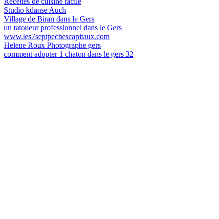
Recettes de cuisine facile
Studio kdanse Auch
Village de Biran dans le Gers
un tatoueur professionnel dans le Gers
www.les7septpechescapitaux.com
Helene Roux Photographe gers
comment adopter 1 chaton dans le gers 32