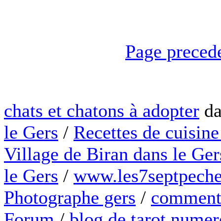
Page preced
chats et chatons à adopter
da
le Gers
/
Recettes de cuisine
Village de Biran dans le Ger
le Gers
/
www.les7septpeche
Photographe gers
/
comment 
Forum
/
blog de tarot numer