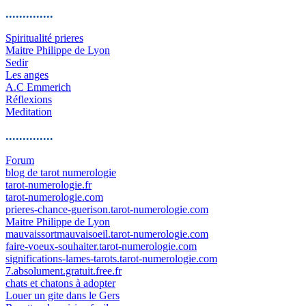
..............
Spiritualité prieres
Maitre Philippe de Lyon
Sedir
Les anges
A.C Emmerich
Réflexions
Meditation
..............
Forum
blog de tarot numerologie
tarot-numerologie.fr
tarot-numerologie.com
prieres-chance-guerison.tarot-numerologie.com
Maitre Philippe de Lyon
mauvaissortmauvaisoeil.tarot-numerologie.com
faire-voeux-souhaiter.tarot-numerologie.com
significations-lames-tarots.tarot-numerologie.com
7.absolument.gratuit.free.fr
chats et chatons à adopter
Louer un gite dans le Gers