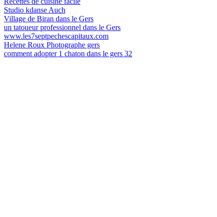
Recettes de cuisine facile
Studio kdanse Auch
Village de Biran dans le Gers
un tatoueur professionnel dans le Gers
www.les7septpechescapitaux.com
Helene Roux Photographe gers
comment adopter 1 chaton dans le gers 32