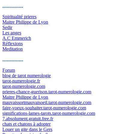
..............
Spiritualité prieres
Maitre Philippe de Lyon
Sedir
Les anges
A.C Emmerich
Réflexions
Meditation
..............
Forum
blog de tarot numerologie
tarot-numerologie.fr
tarot-numerologie.com
prieres-chance-guerison.tarot-numerologie.com
Maitre Philippe de Lyon
mauvaissortmauvaisoeil.tarot-numerologie.com
faire-voeux-souhaiter.tarot-numerologie.com
significations-lames-tarots.tarot-numerologie.com
7.absolument.gratuit.free.fr
chats et chatons à adopter
Louer un gite dans le Gers